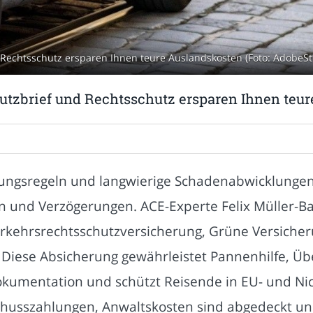
Rechtsschutz ersparen Ihnen teure Auslandskosten (Foto: AdobeSto
utzbrief und Rechtsschutz ersparen Ihnen teu
ungsregeln und langwierige Schadenabwicklungen
n und Verzögerungen. ACE-Experte Felix Müller-B
rkehrsrechtsschutzversicherung, Grüne Versicher
. Diese Absicherung gewährleistet Pannenhilfe, 
Dokumentation und schützt Reisende in EU- und Ni
chusszahlungen, Anwaltskosten sind abgedeckt und 