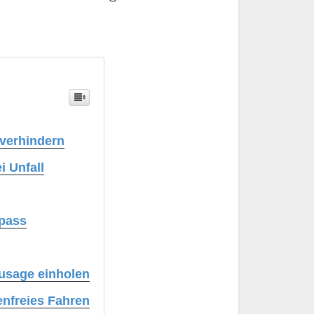
 verhindern
i Unfall
epass
usage einholen
enfreies Fahren