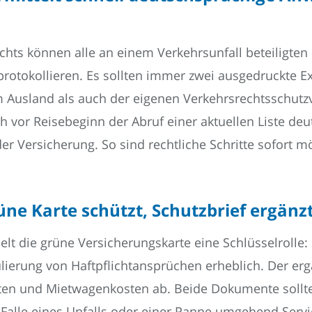
chts können alle an einem Verkehrsunfall beteiligten F
rotokollieren. Es sollten immer zwei ausgedruckte Ex
 Ausland als auch der eigenen Verkehrsrechtsschutz
h vor Reisebeginn der Abruf einer aktuellen Liste de
er Versicherung. So sind rechtliche Schritte sofort mö
üne Karte schützt, Schutzbrief ergänz
elt die grüne Versicherungskarte eine Schlüsselrolle:
gulierung von Haftpflichtansprüchen erheblich. Der er
en und Mietwagenkosten ab. Beide Dokumente sollte
 Falle eines Unfalls oder einer Panne umgehend Serv