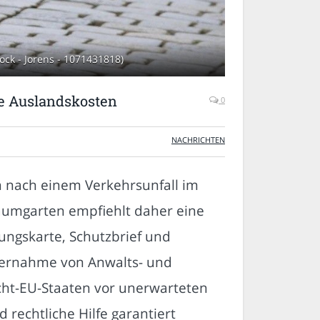
ck - Jorens - 1071431818)
re Auslandskosten
0
NACHRICHTEN
 nach einem Verkehrsunfall im
aumgarten empfiehlt daher eine
ungskarte, Schutzbrief und
Übernahme von Anwalts- und
cht-EU-Staaten vor unerwarteten
rechtliche Hilfe garantiert