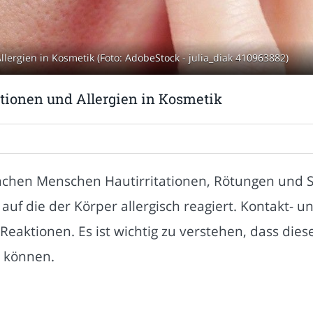
llergien in Kosmetik (Foto: AdobeStock - julia_diak 410963882)
ationen und Allergien in Kosmetik
hen Menschen Hautirritationen, Rötungen und S
auf die der Körper allergisch reagiert. Kontakt- u
aktionen. Es ist wichtig zu verstehen, dass dies
 können.