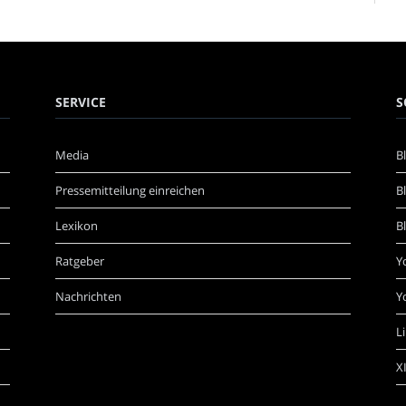
SERVICE
S
Media
B
Pressemitteilung einreichen
B
Lexikon
B
Ratgeber
Y
Nachrichten
Y
L
X