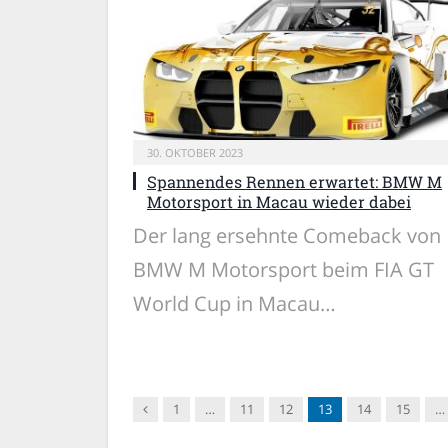
30. OKTOBER 2023
Spannendes Rennen erwartet: BMW M
Motorsport in Macau wieder dabei
Der lang ersehnte Comeback von
BMW M Motorsport beim FIA GT
World Cup in Macau…
Vorgänger
1
…
11
12
13
14
15
…