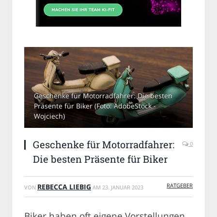
Geschenke für Motorradfahrer: Die besten
Präsente für Biker (Foto: AdobeStock -
Wojciech)
Geschenke für Motorradfahrer:
0
Die besten Präsente für Biker
RATGEBER
REBECCA LIEBIG
VON
AM
23. JANUAR 2023
Biker haben oft eigene Vorstellungen